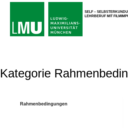
Zum
Inhalt
SELF – SELBSTERKUND
LEHRBERUF MIT FILMIM
springen
Kategorie
Rahmenbedin
Rahmenbedingungen
Amtseid – ein